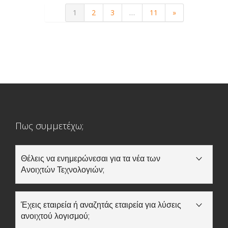
1
2
3
…
11
»
Πως συμμετέχω;
Θέλεις να ενημερώνεσαι για τα νέα των
Ανοιχτών Τεχνολογιών;
Εάν θέλεις να λαμβάνεις κάθε μήνα το ενημερωτικό
δελτίο για τις Ανοιχτές Τεχνολογίες καταχώρησε
εδώ
Έχεις εταιρεία ή αναζητάς εταιρεία για λύσεις
το email σου. Εάν θέλεις ενημέρωση για συγκεκριμένα
ανοιχτού λογισμού;
θέματα επίλεξε στο
lists.ellak.gr
τις λίστες που σε